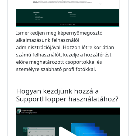
Ismerkedjen meg képernyőmegosztó
alkalmazásunk felhasználói
adminisztrációjával. Hozzon létre korlátlan
számú felhasználót, kezelje a hozzáférést
előre meghatározott csoportokkal és
személyre szabható profilfotókkal.
Hogyan kezdjünk hozzá a
SupportHopper használatához?